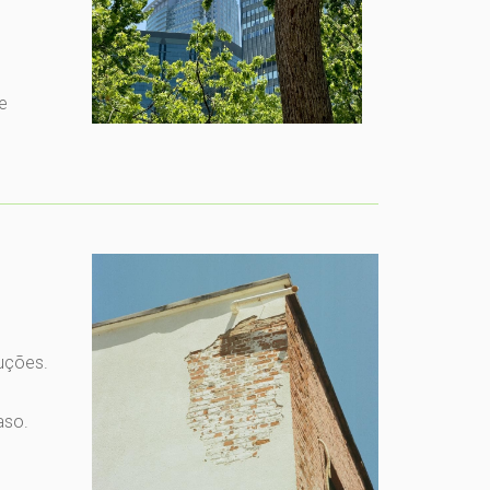
e
ruções.
aso.