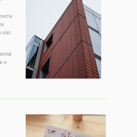
s numa
a,
o são
ental
r e