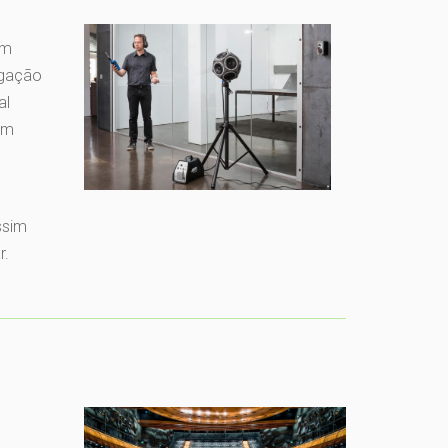
om
pagação
al
ém
ssim
r.