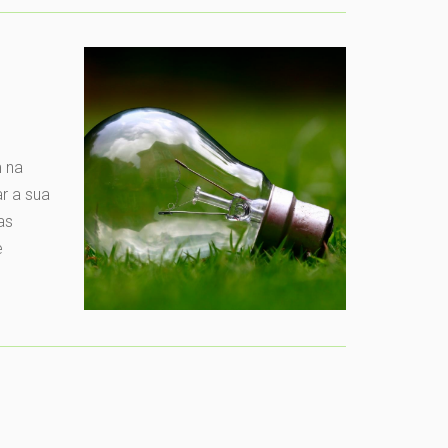
m na
r a sua
as
e