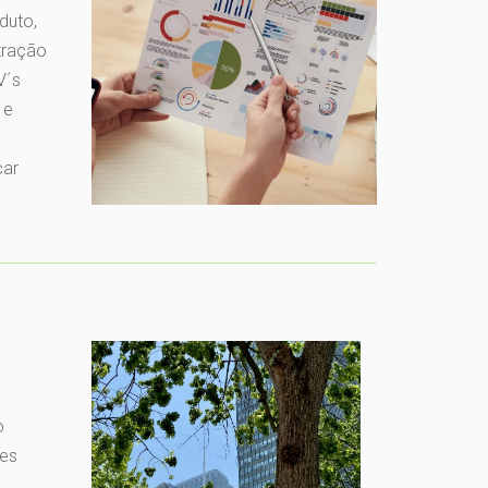
duto,
tração
V´s
 e
car
o
ões