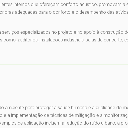
bientes internos que ofereçam conforto acústico, promovam a e
noras adequadas para o conforto e o desempenho das ativida
 serviços especializados no projeto e no apoio à construção d
como, auditórios, instalações industriais, salas de concerto, e
uído ambiente para proteger a saúde humana e a qualidade do m
do e a implementação de técnicas de mitigação e a monitoriza
exemplos de aplicação incluem a redução do ruído urbano, a pr