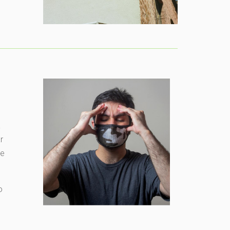
a
r
de
o