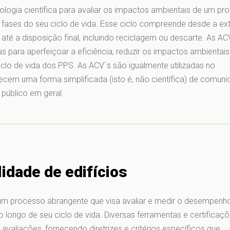
logia científica para avaliar os impactos ambientais de um pro
 fases do seu ciclo de vida. Esse ciclo compreende desde a ex
, até a disposição final, incluindo reciclagem ou descarte. As AC
s para aperfeiçoar a eficiência, reduzir os impactos ambientais
lo de vida dos PPS. As ACV´s são igualmente utilizadas no
cem uma forma simplificada (isto é, não científica) de comuni
 público em geral.
idade de edifícios
é um processo abrangente que visa avaliar e medir o desempenh
longo de seu ciclo de vida. Diversas ferramentas e certificaç
valiações, fornecendo diretrizes e critérios específicos que