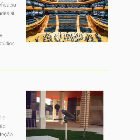
ficácia
des aí
e
stúdios
eio
ção
oteção