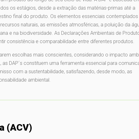
odos os estágios, desde a extração das matérias-primas até a
destino final do produto. Os elementos essenciais contemplado
cursos naturais, as emissões atmosféricas, a poluição da águ
ana e na biodiversidade. As Declarações Ambientais de Produt
ir consistência e comparabilidade entre diferentes produtos.
uarem escolhas mais conscientes, considerando o impacto ambi
, as DAP´s constituem uma ferramenta essencial para comunica
isso com a sustentabilidade, satisfazendo, desde modo, as
onsabilidade ambiental.
da (ACV)